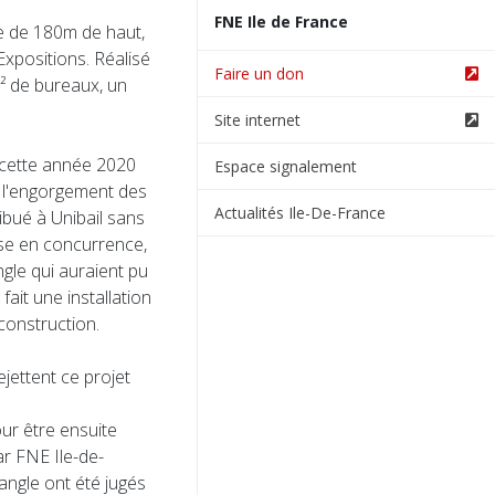
FNE Ile de France
le de 180m de haut,
Expositions. Réalisé
Faire un don
² de bureaux, un
Site internet
 cette année 2020
Espace signalement
t l'engorgement des
Actualités Ile-De-France
ibué à Unibail sans
ise en concurrence,
ngle qui auraient pu
fait une installation
 construction.
ejettent ce projet
ur être ensuite
r FNE Ile-de-
angle ont été jugés