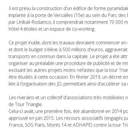
Il est prévu la construction d'un édifice de forme pyramida
implanté à la porte de Versailles (15e) au sein du Parc des 
par Unibail-Rodamco, il comprendrait notamment 70 000 m
hôtel 4 étoiles et un espace de co-working.
Ce projet inutile, dont les travaux devraient commencer en
et dont le budget s'élève à 500 millions d'euros, aggraverai
transports en commun dans la capitale. Le projet a été attr
organiser au préalable une procédure de publicité et de m
excluant les autres projets moins néfastes que la tour Tria
être étudiés à cette occasion. En février 2019, un décret en 
liée à l’organisation des JO, permettant ainsi d'accélérer sa
Les riverains et un collectif d'associations très mobilisées r
de Tour Triangle.
Celui-ci avait, une première fois, été abandonné en 2014 po
approuvé en juin 2015. Les recours associatifs (engagés pa
France, SOS Paris, Monts 14 et ADHAPE) contre la tour Tri