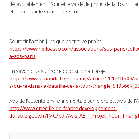
défavorablement. Pour être validé, le projet de la Tour Tria
être voté par le Conseil de Paris.
____
Soutenir l'action juridique contre ce projet :
https://www.helloasso.com/associations/sos-paris/colle
a-sos-paris
En savoir plus sur notre opposition au projet :
https://www.lemonde.fr/economie/article/2017/10/03/u
s-ouvre-dans-la-bataille-de-la-tour-triangle_5195667_3
Avis de l'autorité environnementale sur le projet : Avis de l'A
http://www.driee.ile-de-france.developpement-
durable.gouv.fr/IMG/pdf/Avis_AE_-_Projet_Tour_Triang