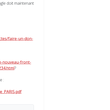
ngle doit maintenant
ctes/faire-un-don-
n-nouveau-front-
234.html
?
e :
le_PARIS.pdf