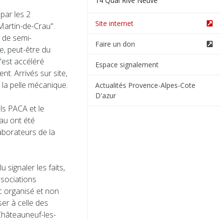
14 Quai Rive Neuve
par les 2
Site internet
Martin-de-Crau".
s de semi-
Faire un don
, peut-être du
'est accéléré
Espace signalement
. Arrivés sur site,
 la pelle mécanique.
Actualités Provence-Alpes-Cote
D'azur
ls PACA et le
au ont été
aborateurs de la
signaler les faits,
ssociations
ic organisé et non
er à celle des
Châteauneuf-les-