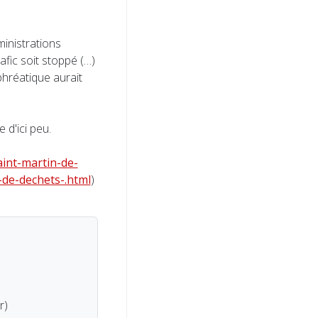
inistrations
afic soit stoppé (…)
phréatique aurait
d'ici peu.
aint-martin-de-
-de-dechets-.html
)
r)