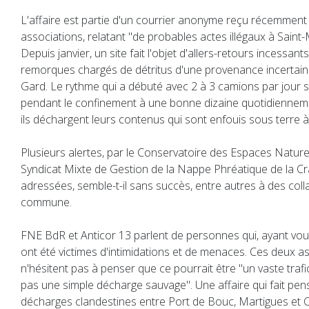
L'affaire est partie d'un courrier anonyme reçu récemment 
associations, relatant "de probables actes illégaux à Saint-
Depuis janvier, un site fait l'objet d'allers-retours incessant
remorques chargés de détritus d'une provenance incertaine
Gard. Le rythme qui a débuté avec 2 à 3 camions par jour s
pendant le confinement à une bonne dizaine quotidiennement
ils déchargent leurs contenus qui sont enfouis sous terre à
Plusieurs alertes, par le Conservatoire des Espaces Nature
Syndicat Mixte de Gestion de la Nappe Phréatique de la Cr
adressées, semble-t-il sans succès, entre autres à des coll
commune.
FNE BdR et Anticor 13 parlent de personnes qui, ayant voulu 
ont été victimes d'intimidations et de menaces. Ces deux a
n'hésitent pas à penser que ce pourrait être "un vaste traf
pas une simple décharge sauvage". Une affaire qui fait pens
décharges clandestines entre Port de Bouc, Martigues et 