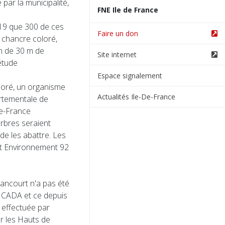
par la municipalité,
FNE Ile de France
2019 que 300 de ces
Faire un don
 chancre coloré,
on de 30 m de
Site internet
étude
Espace signalement
boré, un organisme
Actualités Ile-De-France
artementale de
-de-France
rbres seraient
de les abattre. Les
et Environnement 92
lancourt n'a pas été
la CADA et ce depuis
e effectuée par
ur les Hauts de