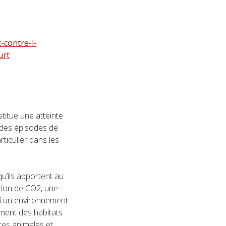
-contre-l-
urt
titue une atteinte
 des épisodes de
ticulier dans les
qu’ils apportent au
rption de CO2, une
ssi un environnement
ement des habitats
ces animales et