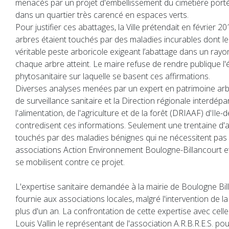
menacés par un projet d'embellissement du cimetière porté 
dans un quartier très carencé en espaces verts.
Pour justifier ces abattages, la Ville prétendait en février 
arbres étaient touchés par des maladies incurables dont le
véritable peste arboricole exigeant l’abattage dans un ray
chaque arbre atteint. Le maire refuse de rendre publique l'
phytosanitaire sur laquelle se basent ces affirmations.
Diverses analyses menées par un expert en patrimoine ar
de surveillance sanitaire et la Direction régionale interdép
l'alimentation, de l'agriculture et de la forêt (DRIAAF) d'Ile
contredisent ces informations. Seulement une trentaine d'a
touchés par des maladies bénignes qui ne nécessitent pas 
associations Action Environnement Boulogne-Billancourt 
se mobilisent contre ce projet.
L'expertise sanitaire demandée à la mairie de Boulogne Bil
fournie aux associations locales, malgré l'intervention de 
plus d'un an. La confrontation de cette expertise avec cell
Louis Vallin le représentant de l'association A.R.B.R.E.S. po