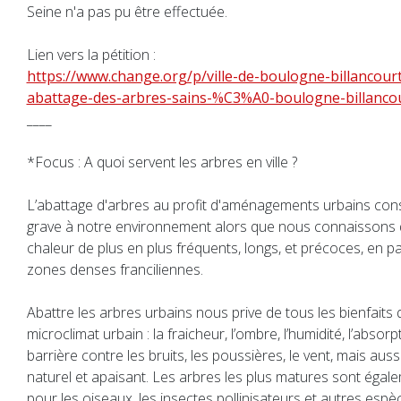
Seine n'a pas pu être effectuée.
Lien vers la pétition :
https://www.change.org/p/ville-de-boulogne-billancourt
abattage-des-arbres-sains-%C3%A0-boulogne-billanco
____
*Focus : A quoi servent les arbres en ville ?
L’abattage d'arbres au profit d'aménagements urbains cons
grave à notre environnement alors que nous connaissons
chaleur de plus en plus fréquents, longs, et précoces, en par
zones denses franciliennes.
Abattre les arbres urbains nous prive de tous les bienfaits 
microclimat urbain : la fraicheur, l’ombre, l’humidité, l’abso
barrière contre les bruits, les poussières, le vent, mais au
naturel et apaisant. Les arbres les plus matures sont égal
pour les oiseaux, les insectes pollinisateurs et autres espè