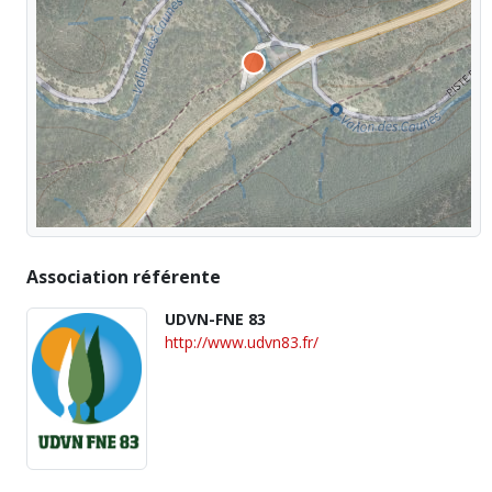
Association référente
UDVN-FNE 83
http://www.udvn83.fr/