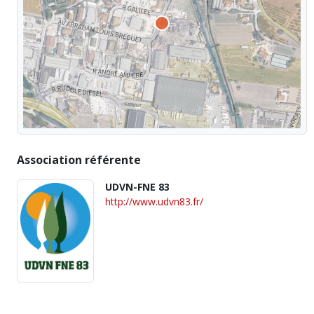
Association référente
UDVN-FNE 83
http://www.udvn83.fr/