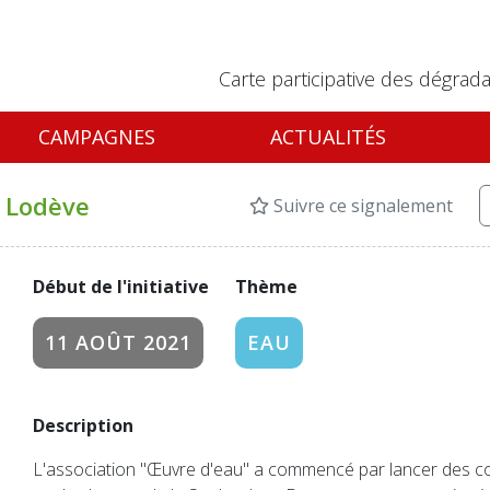
Carte participative des dégrada
CAMPAGNES
ACTUALITÉS
à Lodève
Suivre ce signalement
Début de l'initiative
Thème
11 AOÛT 2021
EAU
Description
L'association "Œuvre d'eau" a commencé par lancer des co