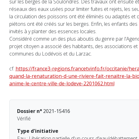
sur les berges de la Soulondres. Des travaux ont ensuite é
réseaux des eaux usées pour limiter fuites et rejets, les seu
la circulation des poissons ont été éliminés ou adaptés et
piétons ont été créés sur les berges. Enfin, les enfants des
invités à y planter des essences locales.
Considéré comme un des plus aboutis du genre par l'Agence
projet citoyen a associé des habitants, des associations 
communes du Lodévois et du Larzac.
cf.
https://france3-regions.francetvinfo.fr/occitanie/hera
quand-la-renaturation-d-une-riviere-fait-renaitre-la-bio
anime-le-centre-ville-de-lodeve-2201062.html
Dossier n°
2021-15416
Vérifié
Type d'initiative
Eau : Libération partielle d'un cours d'eau/débattement