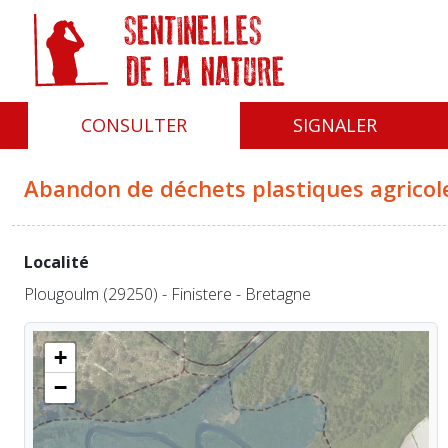
Panneau de gestion des cookies
CONSULTER
SIGNALER
Abandon de déchets plastiques agricol
Localité
Plougoulm (29250) - Finistere - Bretagne
+
−