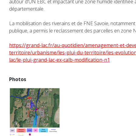
autour d'UN EBC et impactant une zone humide identifiée à 
départementale.
La mobilisation des riverains et de FNE Savoie, notamment 
publique, a permis le reclassement des parcelles en zone N 
https://grand-lac.fr/au-quotidien/amenagement-et-de
territoire/urbanisme/les-plui-du-territoire/les-evolutio
lac/le-plui-grand-lac-ex-calb-modification-n1
Photos