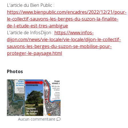
L'article du Bien Public :
https://www.bienpublic.com/encadres/2022/12/21/pour-
le-collectif-sauvons-les-berges-du-suzon-la-finalite-
de-l-etude-est-tres-ambigue
L'article de InfosDijon :
https://www.infos-
dijon.com/news/vie-locale/vie-locale/dijon-le-collectif-
sauvons-les-berges-du-suzon-se-mobilise-pour-
proteger-le-paysage.html
Photos
Aucun commentaire