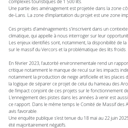
complexes touristiques de 1 500 lits.
Une partie des aménagement est projetée dans la zone côt
de-Lans. La zone d'implantation du projet est une zone im
Ces projets d'aménagements s'inscrivent dans un context
climatique, qui appelle à nous interroger sur leur opportunit
Les enjeux identifiés sont, notamment, la disponibilité de l
sur le massif du Vercors et la problématique des lits froids.
En février 2023, l’autorité environnementale rend un rapport
critique notamment le manque de recul sur les impacts indi
notamment la production de neige artificielle et les places 
la logique de séparer ce projet de celui du hameau des Ar
de l’impact conjoint de ces projets sur le fonctionnement de
L’enneigement des pistes dans les années à venir est auss
ce rapport. Dans le même temps le Comité de Massif des A
avis favorable.
Une enquête publique s’est tenue du 18 mai au 22 juin 2025
été majoritairement négatifs.