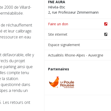
FNE AURA
e 2000 de Villard-
Hévéa-Etic
2, rue Professeur Zimmermann
perméabilisée.
Faire un don
e de réchauffement
é et leur calibrage.
Site internet
a ressource en eau
Espace signalement
 défavorable, elle y
Actualités Rhone-Alpes - Auvergne
rects du projet
de parking ainsi que
Partenaires
olles compte tenu
 la station.
i questionné dans
lpes a rendu un
. Les retours ont