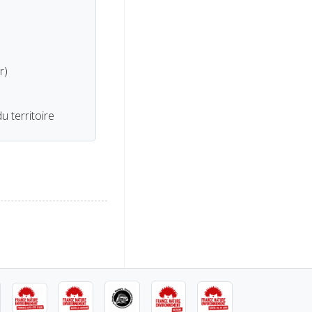
r)
 territoire