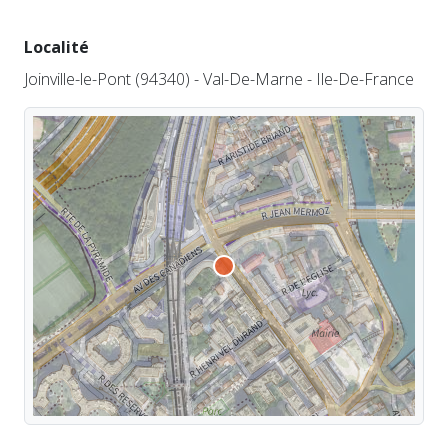
Localité
Joinville-le-Pont (94340) - Val-De-Marne - Ile-De-France