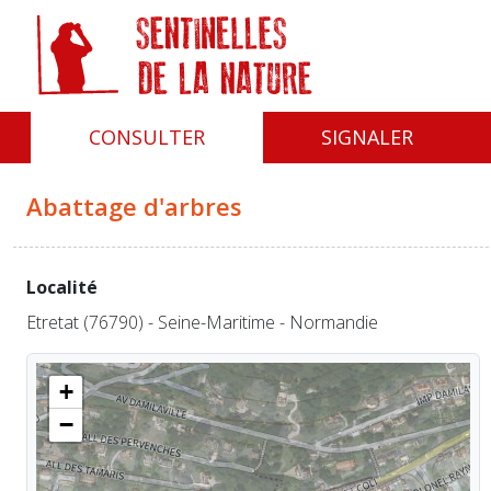
Panneau de gestion des cookies
CONSULTER
SIGNALER
Abattage d'arbres
Localité
Etretat (76790) - Seine-Maritime - Normandie
+
−