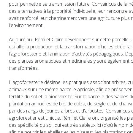
pour permettre sa transmission future. Convaincus de la n
des alternatives à la propriété individuelle, leur rencontre 
avait renforcé leur cheminement vers une agriculture plus
l'environnement.
Aujourd'hui, Rémi et Claire développent sur cette parcelle u
qui allie la production et la transformation d'huiles et de fa
l'agroforesterie et l'animation d'activités pédagogiques. De
des plantes aromatiques et médicinales y sont également cu
transformées.
L'agroforesterie désigne les pratiques associant arbres, cu
animaux sur une même parcelle agricole, afin de préserver 
fertilité du sol et la biodiversité. Sur la parcelle des Sables 
plantation annuelles de blé, de colza, de seigle et de chanv
par des rangs de jeunes arbres et d'arbustes. Convaincus 
agroforestier est unique, Rémi et Claire ont organisé les pl
des spécificité du sol, qui est très sableux ici (d'où le nom d
afin de nourrir les abeilles et les oiseaux, les plantations o