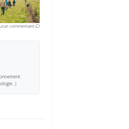
ucun commentaire
ronnement :
ogie...)