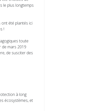
ts le plus longtemps
ont été plantés ici
s !
édagogiques toute
tir de mars 2019
père, de susciter des
rotection à long
des écosystèmes, et