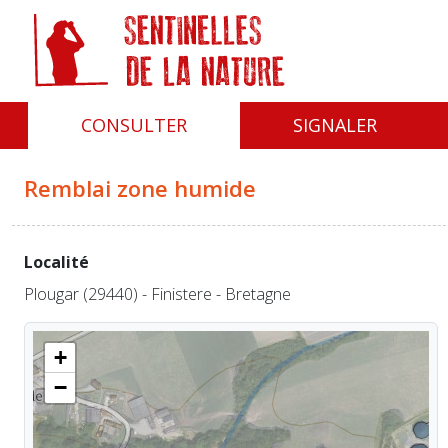
Panneau de gestion des cookies
CONSULTER
SIGNALER
Remblai zone humide
Localité
Plougar (29440) - Finistere - Bretagne
+
−