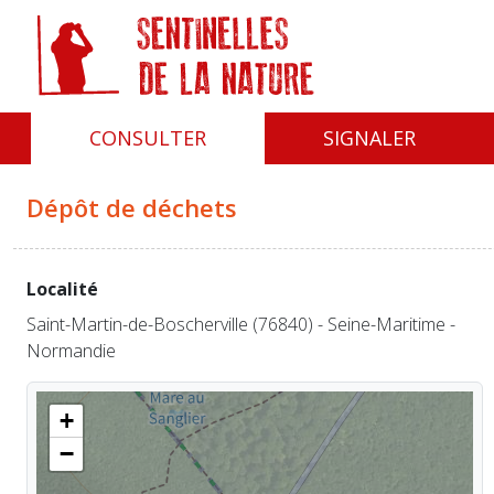
Panneau de gestion des cookies
CONSULTER
SIGNALER
Dépôt de déchets
Localité
Saint-Martin-de-Boscherville (76840) - Seine-Maritime -
Normandie
+
−