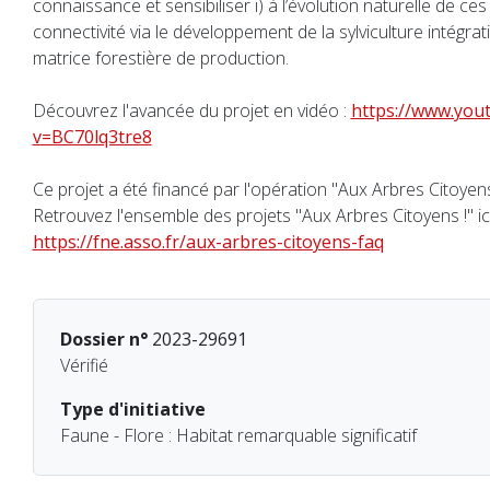
connaissance et sensibiliser i) à l’évolution naturelle de ces f
connectivité via le développement de la sylviculture intégrat
matrice forestière de production.
Découvrez l'avancée du projet en vidéo :
https://www.you
v=BC70lq3tre8
Ce projet a été financé par l'opération "Aux Arbres Citoyens
Retrouvez l'ensemble des projets "Aux Arbres Citoyens !" ici
https://fne.asso.fr/aux-arbres-citoyens-faq
Dossier n°
2023-29691
Vérifié
Type d'initiative
Faune - Flore : Habitat remarquable significatif