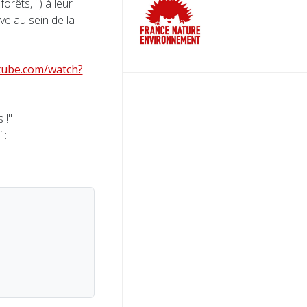
orêts, ii) à leur
ive au sein de la
tube.com/watch?
 !"
 :