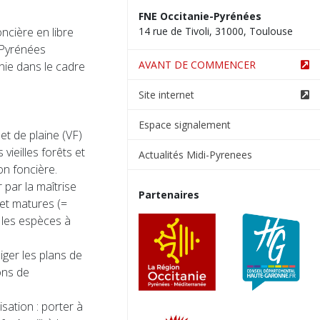
FNE Occitanie-Pyrénées
oncière en libre
14 rue de Tivoli, 31000, Toulouse
s Pyrénées
AVANT DE COMMENCER
nie dans le cadre
Site internet
Espace signalement
et de plaine (VF)
vieilles forêts et
Actualités Midi-Pyrenees
on foncière.
r par la maîtrise
Partenaires
 et matures (=
t les espèces à
diger les plans de
ons de
isation : porter à