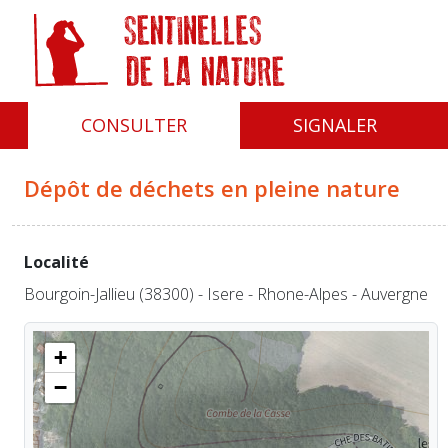
Panneau de gestion des cookies
CONSULTER
SIGNALER
Dépôt de déchets en pleine nature
Localité
Bourgoin-Jallieu (38300) - Isere - Rhone-Alpes - Auvergne
+
−