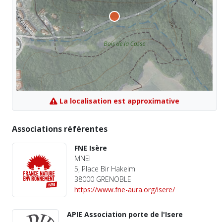
La localisation est approximative
Associations référentes
FNE Isère
MNEI
5, Place Bir Hakeim
38000 GRENOBLE
https://www.fne-aura.org/isere/
APIE Association porte de l'Isere