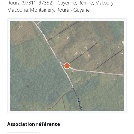
Roura (97311, 97352) - Cayenne, Remire, Matoury,
Macouria, Montsinéry, Roura - Guyane
Association référente