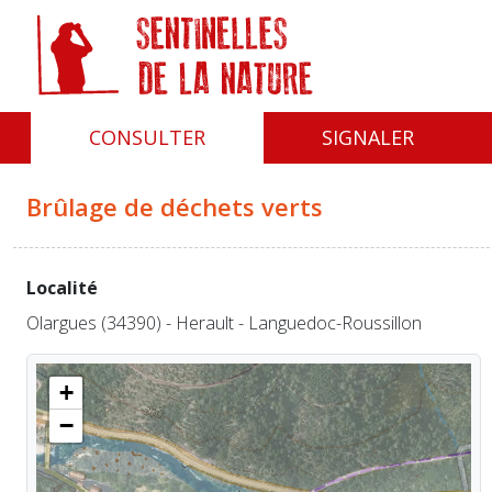
Panneau de gestion des cookies
CONSULTER
SIGNALER
Brûlage de déchets verts
Localité
Olargues (34390) - Herault - Languedoc-Roussillon
+
−