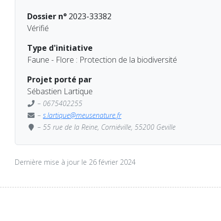
Dossier n°
2023-33382
Vérifié
Type d'initiative
Faune - Flore : Protection de la biodiversité
Projet porté par
Sébastien Lartique
– 0675402255
–
s.lartique@meusenature.fr
– 55 rue de la Reine, Corniéville, 55200 Geville
Dernière mise à jour le 26 février 2024