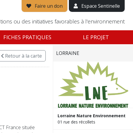
Faire un don
Espace Sentinelle
tions ou des initiatives favorables à l'environnement
FICHES PRATIQUES
LE PROJET
LORRAINE
Retour
à la carte
Lorraine Nature Environnement
01 rue des récollets
ACT France située