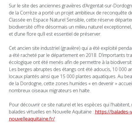
Sur le site des anciennes gravières d’Argentat-sur-Dordog
de la Corrèze a porté un projet ambitieux de reconquête de 
Classée en Espace Naturel Sensible, cette réserve départ
biodiversité offre désormais un milieu naturel exceptionnel,
et d’une flore qu’il est essentiel de préserver.
Cet ancien site industriel (gravière) qui a été exploité penda
a été racheté par le département en 2018. D’importants tr
écologique ont été menés afin de permettre à la biodiversité 
Les berges abruptes des étangs ont été adoucis, 10 000 a
locaux plantés ainsi que 15 000 plantes aquatiques. Au beau
de la Dordogne, cette zones humides « en devenir » accueil
nombreux oiseaux migrateurs en halte.
Pour découvrir ce site naturel et les espèces qui l'habitent
balades virtuelles en Nouvelle Aquitaine :
https://balades-v
nouvelleaquitaine.fr/