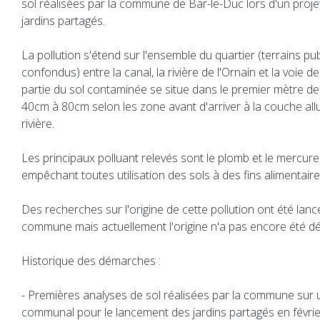
sol réalisées par la commune de Bar-le-Duc lors d'un proje
jardins partagés.
La pollution s'étend sur l'ensemble du quartier (terrains pub
confondus) entre la canal, la rivière de l'Ornain et la voie d
partie du sol contaminée se situe dans le premier mètre de 
40cm à 80cm selon les zone avant d'arriver à la couche allu
rivière.
Les principaux polluant relevés sont le plomb et le mercur
empêchant toutes utilisation des sols à des fins alimentaire
Des recherches sur l'origine de cette pollution ont été lanc
commune mais actuellement l'origine n'a pas encore été d
Historique des démarches :
- Premières analyses de sol réalisées par la commune sur u
communal pour le lancement des jardins partagés en févrie