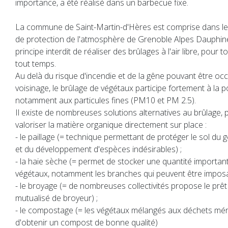
importance, a été réalisé dans un barbecue fixe.
La commune de Saint-Martin-d'Hères est comprise dans le
de protection de l'atmosphère de Grenoble Alpes Dauphiné. A
principe interdit de réaliser des brûlages à l'air libre, pour 
tout temps.
Au delà du risque d'incendie et de la gêne pouvant être oc
voisinage, le brûlage de végétaux participe fortement à la pol
notamment aux particules fines (PM10 et PM 2.5).
Il existe de nombreuses solutions alternatives au brûlage,
valoriser la matière organique directement sur place :
- le paillage (= technique permettant de protéger le sol du g
et du développement d'espèces indésirables) ;
- la haie sèche (= permet de stocker une quantité importan
végétaux, notamment les branches qui peuvent être imposa
- le broyage (= de nombreuses collectivités propose le prêt 
mutualisé de broyeur) ;
- le compostage (= les végétaux mélangés aux déchets mé
d'obtenir un compost de bonne qualité)