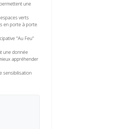
e permettent une
s espaces verts
 en porte à porte.
cipative "Au Feu"
ent une donnée
 mieux appréhender
 sensibilisation