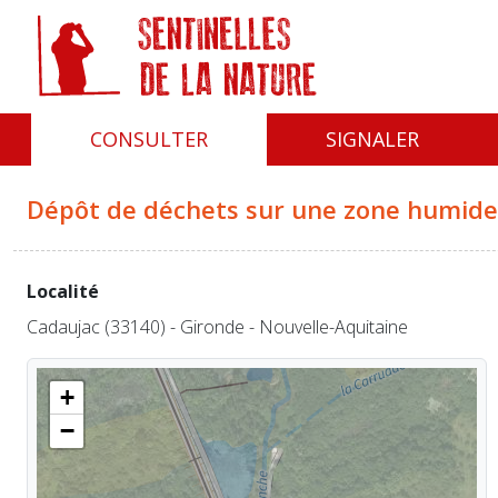
Panneau de gestion des cookies
CONSULTER
SIGNALER
Dépôt de déchets sur une zone humide
Localité
Cadaujac (33140) - Gironde - Nouvelle-Aquitaine
+
−