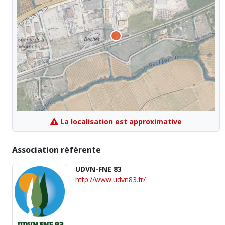
La localisation est approximative
Association référente
UDVN-FNE 83
http://www.udvn83.fr/