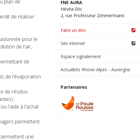
u plan de
FNE AURA
Hévéa-Etic
2, rue Professeur Zimmermann
erdit de réaliser
Faire un don
casionnée pour le
Site internet
lution de l'air,
Espace signalement
 permettant de
Actualités Rhone-Alpes - Auvergne
el, de l'évaporation
Partenaires
te de résidus
ntes) ;
ou l'aide à l'achat
nagers permettent
e permettent une