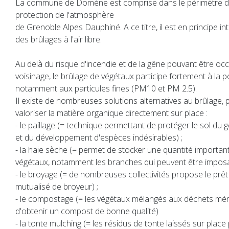
La commune de Domène est comprise dans le périmètre d
protection de l'atmosphère
de Grenoble Alpes Dauphiné. A ce titre, il est en principe int
des brûlages à l'air libre.
Au delà du risque d'incendie et de la gêne pouvant être oc
voisinage, le brûlage de végétaux participe fortement à la pol
notamment aux particules fines (PM10 et PM 2.5).
Il existe de nombreuses solutions alternatives au brûlage,
valoriser la matière organique directement sur place :
- le paillage (= technique permettant de protéger le sol du g
et du développement d'espèces indésirables) ;
- la haie sèche (= permet de stocker une quantité importan
végétaux, notamment les branches qui peuvent être imposa
- le broyage (= de nombreuses collectivités propose le prêt 
mutualisé de broyeur) ;
- le compostage (= les végétaux mélangés aux déchets mé
d'obtenir un compost de bonne qualité)
- la tonte mulching (= les résidus de tonte laissés sur plac