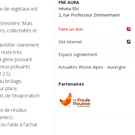
FNE AURA
ge de végétaux est
Hévéa-Etic
2, rue Professeur Zimmermann
 forestière. Mais
Faire un don
s, collectivités et
Site internet
dentifier clairement
 reste très
Espace signalement
la gêne pouvant
reux polluants
Actualités Rhone-Alpes - Auvergne
 2.5).
au brûlage,
Partenaires
r place :
el, de l'évaporation
te de résidus
ntes) ;
ou l'aide à l'achat