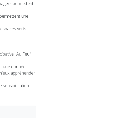
nagers permettent
e permettent une
s espaces verts
cipative "Au Feu"
ent une donnée
 mieux appréhender
 sensibilisation