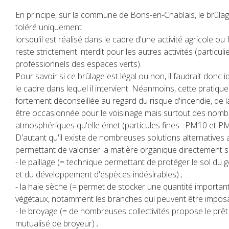
En principe, sur la commune de Bons-en-Chablais, le brûla
toléré uniquement
lorsqu'il est réalisé dans le cadre d'une activité agricole ou
reste strictement interdit pour les autres activités (particulier
professionnels des espaces verts).
Pour savoir si ce brûlage est légal ou non, il faudrait donc i
le cadre dans lequel il intervient. Néanmoins, cette pratique
fortement déconseillée au regard du risque d'incendie, de 
être occasionnée pour le voisinage mais surtout des nomb
atmosphériques qu'elle émet (particules fines : PM10 et PM
D'autant qu'il existe de nombreuses solutions alternatives 
permettant de valoriser la matière organique directement su
- le paillage (= technique permettant de protéger le sol du g
et du développement d'espèces indésirables) ;
- la haie sèche (= permet de stocker une quantité importan
végétaux, notamment les branches qui peuvent être imposa
- le broyage (= de nombreuses collectivités propose le prêt 
mutualisé de broyeur) ;