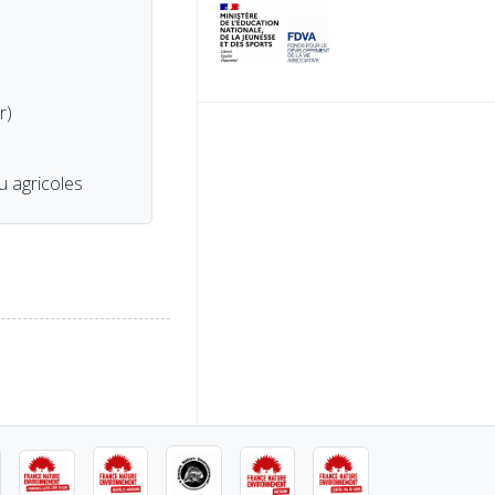
r)
ou agricoles