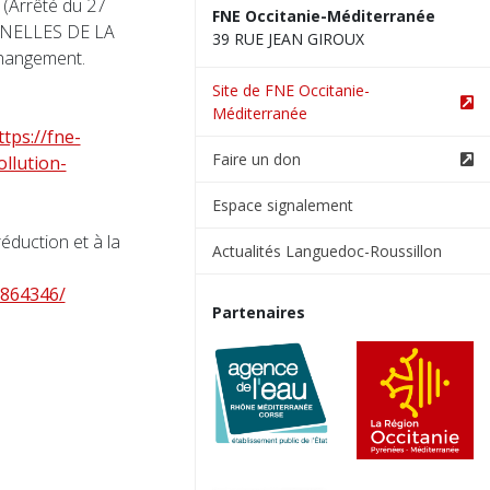
5 (Arrêté du 27
FNE Occitanie-Méditerranée
INELLES DE LA
39 RUE JEAN GIROUX
changement.
Site de FNE Occitanie-
Méditerranée
ttps://fne-
Faire un don
llution-
Espace signalement
réduction et à la
Actualités Languedoc-Roussillon
7864346/
Partenaires