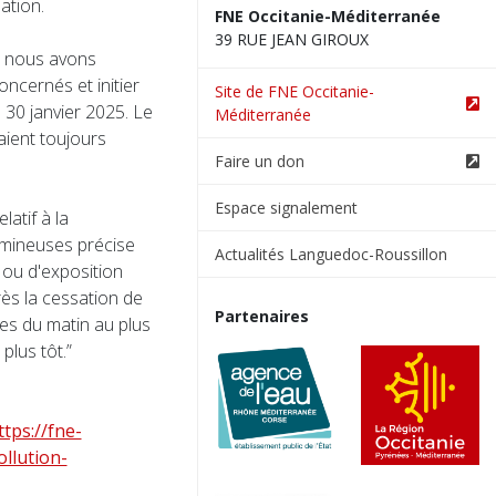
ation.
FNE Occitanie-Méditerranée
39 RUE JEAN GIROUX
, nous avons
ncernés et initier
Site de FNE Occitanie-
30 janvier 2025. Le
Méditerranée
ient toujours
Faire un don
Espace signalement
latif à la
lumineuses précise
Actualités Languedoc-Roussillon
 ou d'exposition
rès la cessation de
Partenaires
ures du matin au plus
 plus tôt.”
ttps://fne-
llution-