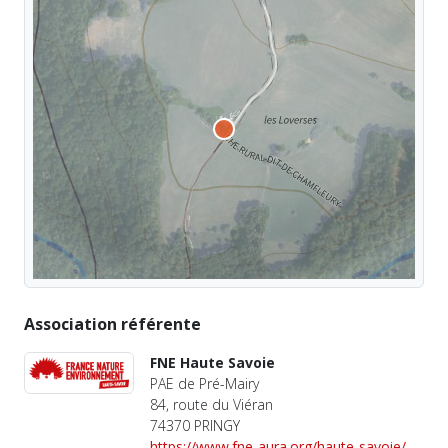
Association référente
FNE Haute Savoie
PAE de Pré-Mairy
84, route du Viéran
74370 PRINGY
https://www.fne-aura.org/haute-savoie/