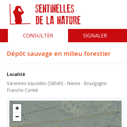
Panneau de gestion des cookies
CONSULTER
SIGNALER
Dépôt sauvage en milieu forestier
Localité
Varennes-Vauzelles (58640) - Nievre - Bourgogne
Franche Comté
+
−