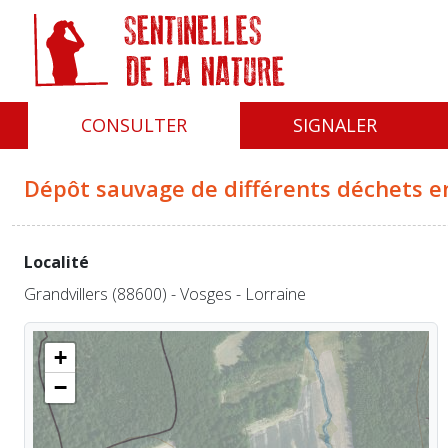
Panneau de gestion des cookies
CONSULTER
SIGNALER
Dépôt sauvage de différents déchets e
Localité
Grandvillers (88600) - Vosges - Lorraine
+
−