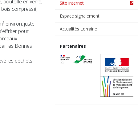
 bouteille en verre,
Site internet
e bois compressé,
Espace signalement
² environ, juste
Actualités Lorraine
'effriter pour
orceaux.
 par les Bonnes
Partenaires
evé les déchets.