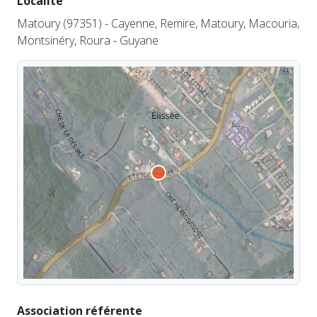
Localité
Matoury (97351) - Cayenne, Remire, Matoury, Macouria,
Montsinéry, Roura - Guyane
Association référente