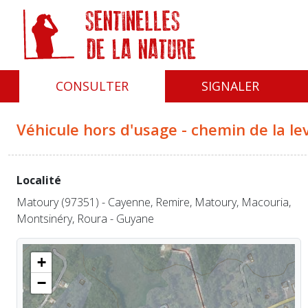
Panneau de gestion des cookies
CONSULTER
SIGNALER
Véhicule hors d'usage - chemin de la l
Localité
Matoury (97351) - Cayenne, Remire, Matoury, Macouria,
Montsinéry, Roura - Guyane
+
−