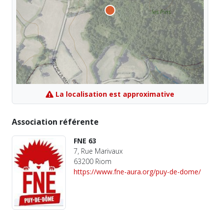
La localisation est approximative
Association référente
FNE 63
7, Rue Marivaux
63200 Riom
https://www.fne-aura.org/puy-de-dome/