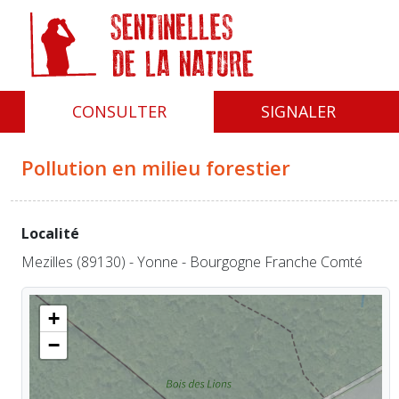
Panneau de gestion des cookies
CONSULTER
SIGNALER
Pollution en milieu forestier
Localité
Mezilles (89130) - Yonne - Bourgogne Franche Comté
+
−