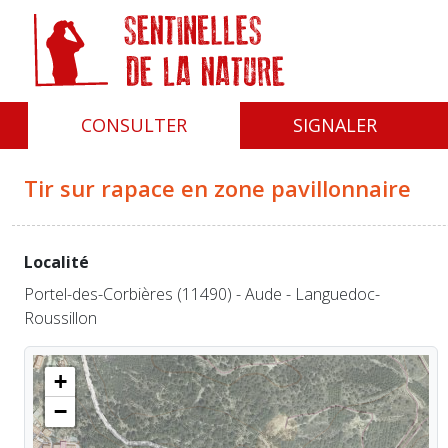
Panneau de gestion des cookies
CONSULTER
SIGNALER
Tir sur rapace en zone pavillonnaire
Localité
Portel-des-Corbières (11490) - Aude - Languedoc-
Roussillon
+
−