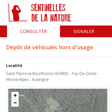
Panneau de gestion des cookies
CONSULTER
SIGNALER
Dépôt de véhicules hors d'usage
Localité
Saint-Pierre-la-Bourlhonne (63480) - Puy-De-Dome -
Rhone-Alpes - Auvergne
+
−