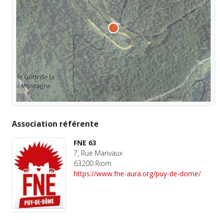
Association référente
FNE 63
7, Rue Marivaux
63200 Riom
https://www.fne-aura.org/puy-de-dome/