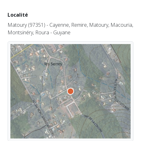
Localité
Matoury (97351) - Cayenne, Remire, Matoury, Macouria,
Montsinéry, Roura - Guyane