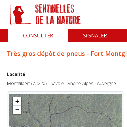
Panneau de gestion des cookies
CONSULTER
SIGNALER
Très gros dépôt de pneus - Fort Montgi
Localité
Montgilbert (73220) - Savoie - Rhone-Alpes - Auvergne
+
−