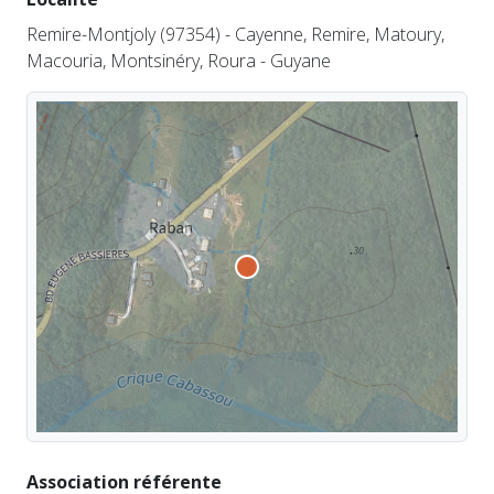
Remire-Montjoly (97354) - Cayenne, Remire, Matoury,
Macouria, Montsinéry, Roura - Guyane
Association référente