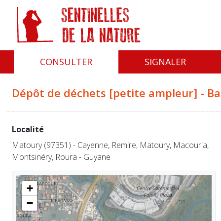
Panneau de gestion des cookies
CONSULTER
SIGNALER
Dépôt de déchets [petite ampleur] - Ba
Localité
Matoury (97351) - Cayenne, Remire, Matoury, Macouria,
Montsinéry, Roura - Guyane
+
−