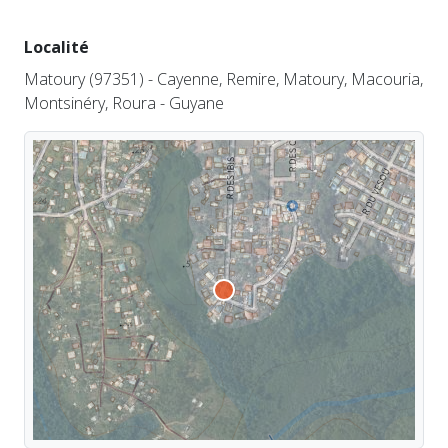
Localité
Matoury (97351) - Cayenne, Remire, Matoury, Macouria,
Montsinéry, Roura - Guyane