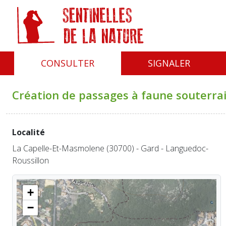
Panneau de gestion des cookies
CONSULTER
SIGNALER
Création de passages à faune souterra
Localité
La Capelle-Et-Masmolene (30700) - Gard - Languedoc-
Roussillon
+
−