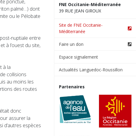
te ponctué,
FNE Occitanie-Méditerranée
riton palmé…) dont
39 RUE JEAN GIROUX
ite ou le Pélobate
Site de FNE Occitanie-
Méditerranée
post-nuptiale entre
Faire un don
t à l’ouest du site,
Espace signalement
 à la
Actualités Languedoc-Roussillon
de collisions
puis au moins les
Partenaires
rtions des routes
était donc
our assurer la
si d’autres espèces