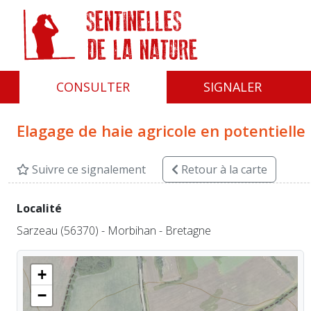
Panneau de gestion des cookies
CONSULTER
SIGNALER
Elagage de haie agricole en potentiell
Suivre ce signalement
Retour
à la carte
Localité
Sarzeau (56370) - Morbihan - Bretagne
+
−