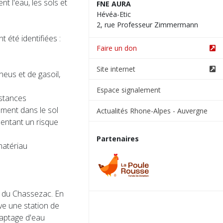
t l'eau, les sols et
FNE AURA
Hévéa-Etic
2, rue Professeur Zimmermann
 été identifiées :
Faire un don
Site internet
pneus et de gasoil,
Espace signalement
stances
ement dans le sol
Actualités Rhone-Alpes - Auvergne
entant un risque
Partenaires
matériau
al du Chassezac. En
ve une station de
captage d'eau