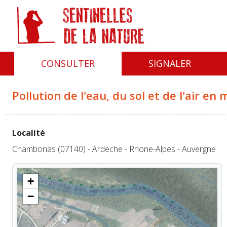
Panneau de gestion des cookies
CONSULTER
SIGNALER
Pollution de l'eau, du sol et de l'air en 
Localité
Chambonas (07140) - Ardeche - Rhone-Alpes - Auvergne
+
−