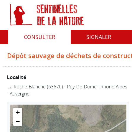
Panneau de gestion des cookies
CONSULTER
SIGNALER
Dépôt sauvage de déchets de construc
Localité
La Roche-Blanche (63670) - Puy-De-Dome - Rhone-Alpes
- Auvergne
+
−