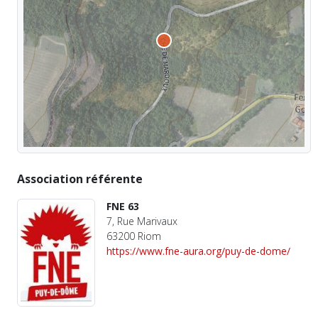
Association référente
FNE 63
7, Rue Marivaux
63200 Riom
https://www.fne-aura.org/puy-de-dome/