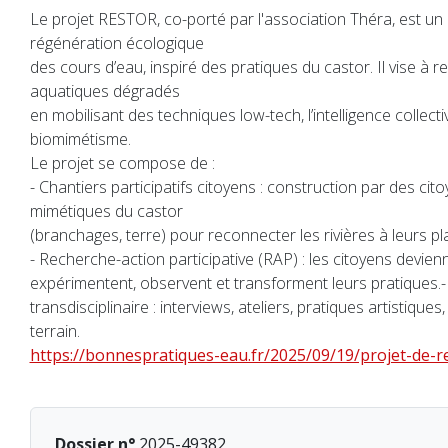
Le projet RESTOR, co-porté par l'association Théra, est un 
régénération écologique
des cours d’eau, inspiré des pratiques du castor. Il vise à re
aquatiques dégradés
en mobilisant des techniques low-tech, l’intelligence collectiv
biomimétisme.
Le projet se compose de :
- Chantiers participatifs citoyens : construction par des ci
mimétiques du castor
(branchages, terre) pour reconnecter les rivières à leurs pla
- Recherche-action participative (RAP) : les citoyens devie
expérimentent, observent et transforment leurs pratiques.
transdisciplinaire : interviews, ateliers, pratiques artistique
terrain.
https://bonnespratiques-eau.fr/2025/09/19/projet-de-r
Dossier n°
2025-49382