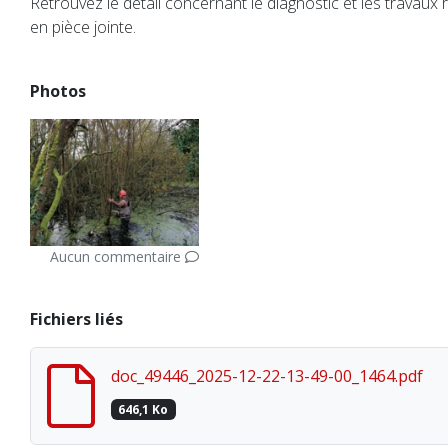
Retrouvez le détail concernant le diagnostic et les travaux r
en pièce jointe.
Photos
Aucun commentaire
Fichiers liés
doc_49446_2025-12-22-13-49-00_1464.pdf
646,1 Ko