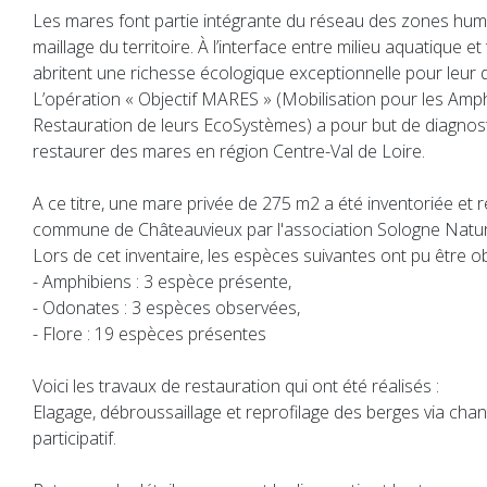
Les mares font partie intégrante du réseau des zones humi
maillage du territoire. À l’interface entre milieu aquatique et 
abritent une richesse écologique exceptionnelle pour leur 
L’opération « Objectif MARES » (Mobilisation pour les Amph
Restauration de leurs EcoSystèmes) a pour but de diagnost
restaurer des mares en région Centre-Val de Loire.
A ce titre, une mare privée de 275 m2 a été inventoriée et r
commune de Châteauvieux par l'association Sologne Natu
Lors de cet inventaire, les espèces suivantes ont pu être o
- Amphibiens : 3 espèce présente,
- Odonates : 3 espèces observées,
- Flore : 19 espèces présentes
Voici les travaux de restauration qui ont été réalisés :
Elagage, débroussaillage et reprofilage des berges via cha
participatif.